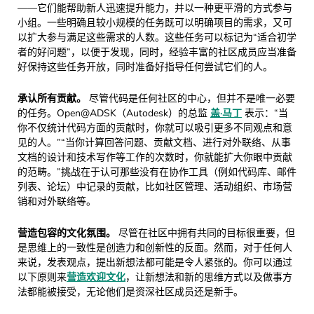
——它们能帮助新人迅速提升能力，并以一种更平滑的方式参与
小组。一些明确且较小规模的任务既可以明确项目的需求，又可
以扩大参与满足这些需求的人数。这些任务可以标记为“适合初学
者的好问题”，以便于发现，同时，经验丰富的社区成员应当准备
好保持这些任务开放，同时准备好指导任何尝试它们的人。
承认所有贡献。
尽管代码是任何社区的中心，但并不是唯一必要
的任务。Open@ADSK（Autodesk）的总监
盖·马丁
表示：“当
你不仅统计代码方面的贡献时，你就可以吸引更多不同观点和意
见的人。”“当你计算回答问题、贡献文档、进行对外联络、从事
文档的设计和技术写作等工作的次数时，你就能扩大你眼中贡献
的范畴。”挑战在于认可那些没有在协作工具（例如代码库、邮件
列表、论坛）中记录的贡献，比如社区管理、活动组织、市场营
销和对外联络等。
营造包容的文化氛围。
尽管在社区中拥有共同的目标很重要，但
是思维上的一致性是创造力和创新性的反面。然而，对于任何人
来说，发表观点，提出新想法都可能是令人紧张的。你可以通过
以下原则来
营造欢迎文化
，让新想法和新的思维方式以及做事方
法都能被接受，无论他们是资深社区成员还是新手。