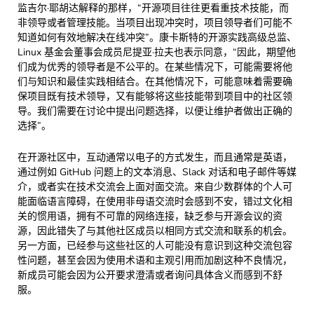
监吉尔·耶胡达解释的那样，“开源项目往往更看重技术技能，而
非领导或者管理技能。当项目出现冲突时，项目领导者们可能不
知道如何有效地解决在线冲突”。康卡斯特的开源实践高级总监、
Linux 基金会董事会成员尼提亚·拉夫也表示同意，“因此，期望他
们成为优秀的领导者是不公平的。在某些情况下，可能需要将他
们与知识和最佳实践相结合。在其他情况下，可能意味着需要确
保项目既有技术领导，又有能够将这些技能带到项目中的社区领
导。我们需要在讨论中提出问题选择，以便让维护者做出正确的
选择”。
在开源社区中，互动通常以电子的方式发生，而且通常是英语，
通过例如 GitHub 问题上的文本消息、Slack 对话和电子邮件等媒
介，或者实在技术交流会上面对面交流。来自少数群体的个人可
能面临语言障碍，在使用非母语交流时会感到不安，错过文化相
关的惯用语，拥有不可靠的网络连接，缺乏参与开源会议的资
源，因此错失了与其他社区成员以相同方式交流和联系的机会。
另一方面，已经参与这些社区的人可能没有意识到这种交流包容
性问题，甚至会因为使用术语和主观引用而加剧这种不良情况，
新成员可能会因为公开要求澄清或者询问具体含义而感到不舒
服。