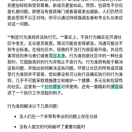
到更加轻松和受到尊重。新成员更是如此。然而，包容性不仅仅
是礼貌问题。即使没有提高嗓门或者直接发出威胁，人们仍然可
能会受到不公正对待。你可以通过持续强调友善和专业礼仪来应
对这一问题。
**制定行为准则并且执行它。**事实上，不良行为确实在开源社
区中发生，无论是否故意。情况可能会变得紧张，沟通可能达不
到专业标准。在线社区中，轻微的不当行为很容易升级，并且伤
害项目的参与者们或者
项目本身
。行为准则是社区中的一种社会
契约，它鼓励良好的行为并阻止不良行为。行为准则有助于解决
这些问题，并指出如何解决这些问题。尽管让社区的所有成员接
受行为准则并不容易，但如果没有可以执行且确实执行的行为准
则，几乎不可能采取措施建立和维护一个健康、多元化和包容性
的社区。这里有一个
好的模板
可供使用，还有一篇精彩的
博客
描
述了一个执行工作流程的例子。
行为准则解决以下几类问题：
当人们在一个非常有争议的问题上存在分歧
当有人提交的代码破坏了重要功能时