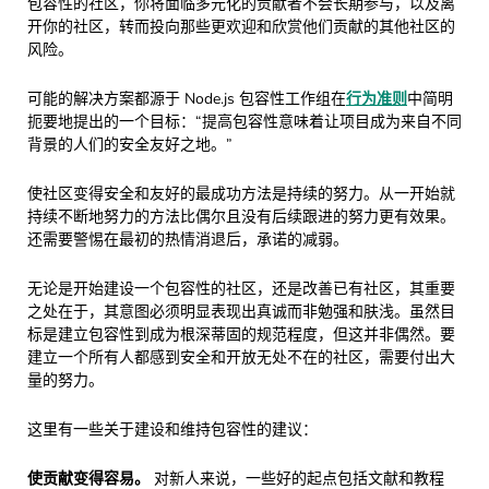
包容性的社区，你将面临多元化的贡献者不会长期参与，以及离
开你的社区，转而投向那些更欢迎和欣赏他们贡献的其他社区的
风险。
可能的解决方案都源于 Node.js 包容性工作组在
行为准则
中简明
扼要地提出的一个目标：“提高包容性意味着让项目成为来自不同
背景的人们的安全友好之地。”
使社区变得安全和友好的最成功方法是持续的努力。从一开始就
持续不断地努力的方法比偶尔且没有后续跟进的努力更有效果。
还需要警惕在最初的热情消退后，承诺的减弱。
无论是开始建设一个包容性的社区，还是改善已有社区，其重要
之处在于，其意图必须明显表现出真诚而非勉强和肤浅。虽然目
标是建立包容性到成为根深蒂固的规范程度，但这并非偶然。要
建立一个所有人都感到安全和开放无处不在的社区，需要付出大
量的努力。
这里有一些关于建设和维持包容性的建议：
使贡献变得容易。
对新人来说，一些好的起点包括文献和教程