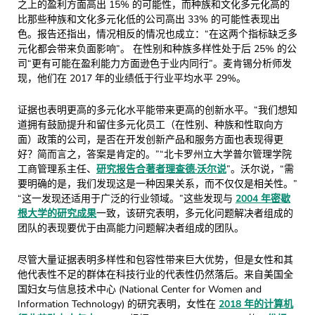
之上的盈利方面高出 15% 的可能性，而种族和文化多元化高的
比那些种族和文化多元化低的公司高出 33% 的可能性表现出
色。报告还指出，情况相反的情况也成立：“在这两个指标缺乏多
元化都会带来负面影响”。 在性别和种族多样性处于后 25% 的公
司“更有可能在盈利能力方面逊色于业内同行”。麦肯锡分析师发
现，他们在 2017 年的业绩低于行业平均水平 29%。
证据也表明更高的多元化水平能带来更高的创新水平。“我们想知
道拥有鼓励提升和留住多元化员工（在性别、种族和性取向方
面）政策的公司，是否在开发创新产品和服务方面也表现得更
好？简而言之，答案是肯定的。”“北卡罗州立大学普尔管理学院
工商管理系主任、
研究报告合著者理查德·沃尔说
”。沃尔说，“需
要明确的是，我们发现这是一种因果关系，而不仅仅是相关性。”
“这一发现还适用于广泛的行业领域。”这些发现与
2004 年密歇
根大学的研究成果
一致，该研究表明，多元化问题解决者组成的
团队的表现要优于由高能力问题解决者组成的团队。
尽管大量证据表明多样性和包容性带来巨大优势，但是女性和其
他代表性不足的群体在科技行业的代表性仍然落后。来自美国全
国妇女与信息技术中心 (National Center for Women and
Information Technology) 的研究表明，女性在
2018 年的计算机