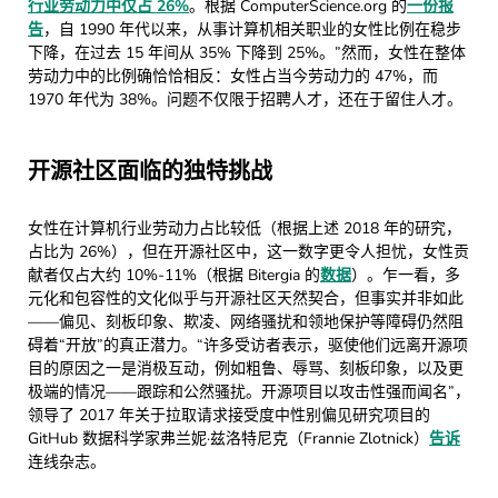
行业劳动力中仅占 26%
。根据 ComputerScience.org 的
一份报
告
，自 1990 年代以来，从事计算机相关职业的女性比例在稳步
下降，在过去 15 年间从 35% 下降到 25%。”然而，女性在整体
劳动力中的比例确恰恰相反：女性占当今劳动力的 47%，而
1970 年代为 38%。问题不仅限于招聘人才，还在于留住人才。
开源社区面临的独特挑战
女性在计算机行业劳动力占比较低（根据上述 2018 年的研究，
占比为 26%），但在开源社区中，这一数字更令人担忧，女性贡
献者仅占大约 10%-11%（根据 Bitergia 的
数据
）。乍一看，多
元化和包容性的文化似乎与开源社区天然契合，但事实并非如此
——偏见、刻板印象、欺凌、网络骚扰和领地保护等障碍仍然阻
碍着“开放”的真正潜力。“许多受访者表示，驱使他们远离开源项
目的原因之一是消极互动，例如粗鲁、辱骂、刻板印象，以及更
极端的情况——跟踪和公然骚扰。开源项目以攻击性强而闻名”，
领导了 2017 年关于拉取请求接受度中性别偏见研究项目的
GitHub 数据科学家弗兰妮·兹洛特尼克（Frannie Zlotnick）
告诉
连线杂志。