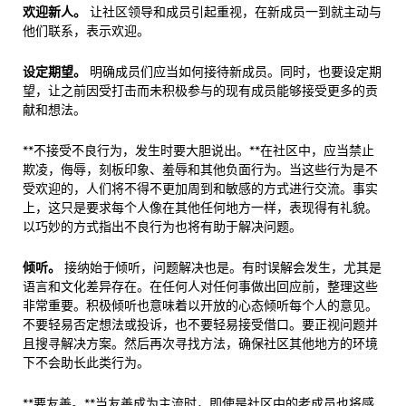
欢迎新人。
让社区领导和成员引起重视，在新成员一到就主动与
他们联系，表示欢迎。
设定期望。
明确成员们应当如何接待新成员。同时，也要设定期
望，让之前因受打击而未积极参与的现有成员能够接受更多的贡
献和想法。
**不接受不良行为，发生时要大胆说出。**在社区中，应当禁止
欺凌，侮辱，刻板印象、羞辱和其他负面行为。当这些行为是不
受欢迎的，人们将不得不更加周到和敏感的方式进行交流。事实
上，这只是要求每个人像在其他任何地方一样，表现得有礼貌。
以巧妙的方式指出不良行为也将有助于解决问题。
倾听。
接纳始于倾听，问题解决也是。有时误解会发生，尤其是
语言和文化差异存在。在任何人对任何事做出回应前，整理这些
非常重要。积极倾听也意味着以开放的心态倾听每个人的意见。
不要轻易否定想法或投诉，也不要轻易接受借口。要正视问题并
且搜寻解决方案。然后再次寻找方法，确保社区其他地方的环境
下不会助长此类行为。
**要友善。**当友善成为主流时，即使是社区中的老成员也将感