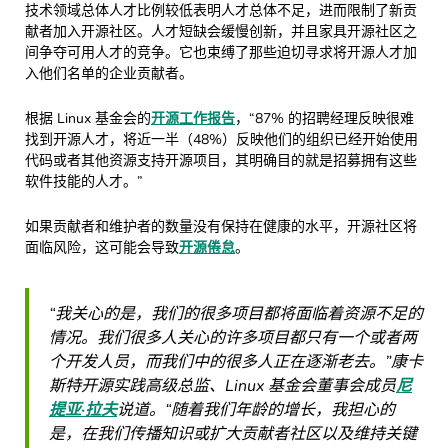
技术领域总体人才比例较低表明人才总体不足，进而限制了新贡
献者加入开源社区。人才短缺会缓慢创新，并且家具开源社区之
间争夺可用人才的竞争。它也束缚了那些迫切寻求将开源人才加
入他们名单的企业贡献者。
根据 Linux 基金会的
开源工作报告
，“87% 的招聘经理反映很难
找到开源人才，将近一半（48%）反映他们的组织已经开始使用
代码或者其他资源支持开源项目，其明确目的就是招募拥有这些
软件技能的人才。”
如果贡献者和维护者的数量没有保持在健康的水平，开源社区将
面临风险，这可能会导致
开源倦怠
。
“我关心的是，我们的很多项目都将面临着资源不足的
情况。我们很多人关心的许多项目都只有一个或者两
个开发人员，而我们中的很多人正在逐渐老去。”康卡
斯特开源实践高级总监、Linux 基金会董事会成员
尼
提亚·拉夫
说道。“随着我们年龄的增长，我担心的
是，在我们传播知识或扩大贡献者社区以及维持关键