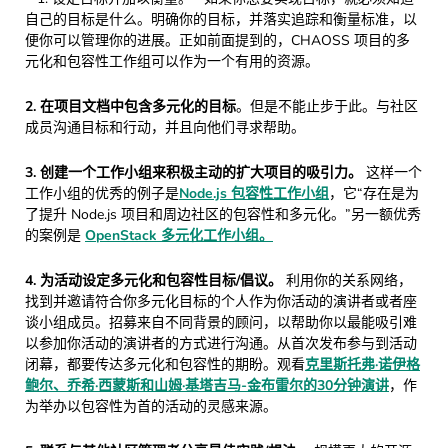
自己的目标是什么。明确你的目标，并落实追踪和衡量标准，以
便你可以管理你的进展。正如前面提到的，CHAOSS 项目的多
元化和包容性工作组可以作为一个有用的资源。
2. 在项目文档中包含多元化的目标
。但是不能止步于此。与社区
成员沟通目标和行动，并且向他们寻求帮助。
3. 创建一个工作小组来积极主动的扩大项目的吸引力。
这样一个
工作小组的优秀的例子是
Node.js 包容性工作小组
，它“存在是为
了提升 Node.js 项目和周边社区的包容性和多元化。”另一额优秀
的案例是
OpenStack 多元化工作小组。
4. 为活动设定多元化和包容性目标/倡议。
利用你的关系网络，
找到并邀请符合你多元化目标的个人作为你活动的演讲者或者座
谈小组成员。招募来自不同背景的顾问，以帮助你以最能吸引难
以参加你活动的演讲者的方式进行沟通。从首次发布参与到活动
闭幕，都要传达多元化和包容性的期盼。观看
克里斯托弗·诺伊格
鲍尔、乔希·西蒙斯和山姆·基塔吉马-金布雷尔的30分钟演讲
，作
为举办以包容性为首的活动的灵感来源。