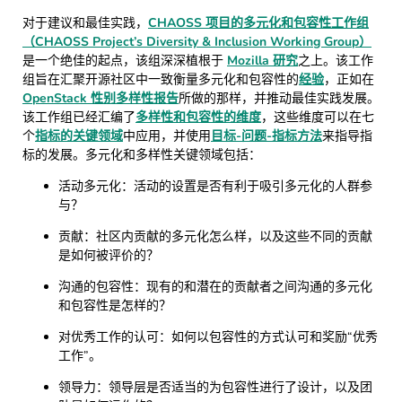
对于建议和最佳实践，
CHAOSS 项目的多元化和包容性工作组
（CHAOSS Project’s Diversity & Inclusion Working Group）
是一个绝佳的起点，该组深深植根于
Mozilla 研究
之上。该工作
组旨在汇聚开源社区中一致衡量多元化和包容性的
经验
，正如在
OpenStack 性别多样性报告
所做的那样，并推动最佳实践发展。
该工作组已经汇编了
多样性和包容性的维度
，这些维度可以在七
个
指标的关键领域
中应用，并使用
目标-问题-指标方法
来指导指
标的发展。多元化和多样性关键领域包括：
活动多元化：活动的设置是否有利于吸引多元化的人群参
与？
贡献：社区内贡献的多元化怎么样，以及这些不同的贡献
是如何被评价的？
沟通的包容性：现有的和潜在的贡献者之间沟通的多元化
和包容性是怎样的？
对优秀工作的认可：如何以包容性的方式认可和奖励“优秀
工作”。
领导力：领导层是否适当的为包容性进行了设计，以及团