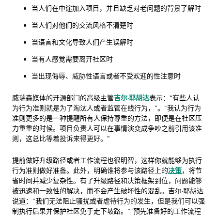
当人们在中途加入项目，并且缺乏对老问题的背景了解时
当人们对他们的交流风格不清楚时
当语言和文化导致人们产生误解时
当有人感觉需要离开社区时
当出现侮辱、威胁性语言或者不受欢迎的性注意时
威瑞森媒体的开源部门的高级主管
吉尔·耶胡达
表示：“有些人认
为行为准则就是为了淘汰人或者监管在线行为，”。“我认为行为
准则更多的是一种提醒所有人保持尊重的方法，即便是在社区压
力重重的时候。项目负责人可以在事情演变成争吵之前引用该准
则，这总比等着投诉来得更好。”
提前做好升级路径或者工作流程也很明智，这样你就能够为执行
行为准则做好准备。此外，明确谁将参与该路径上的
决策
，将节
省时间并减少复杂性。有了升级路径和决策框架到位，问题能够
被迅速和一致性的解决，而不会产生破坏性的混乱。吉尔·耶胡达
说道：“我们无法阻止骚扰或者虐待行为的发生，但是我们可以强
制执行后果并保护社区免于走下坡路。”“预先准备好的工作流程