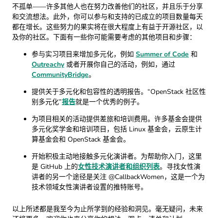
不孤单——许多其他人也在努力改善他们的社区，并且乐于分享
和交流想法。此外，你可以参与和支持的已成立的项目数量每天
都在增长。这些努力的果实将在很大程度上有益于开源社区，以
及你的社区。下面有一些你可能需要考虑的其他项目和步骤：
参与实习项目来增加多元化，例如
Summer of Code
和
Outreachy
或者开展你自己的活动，例如，通过
CommunityBridge
。
提供关于多元化和包容性的透明报告。“OpenStack 社区性
别多元化”
报告
就是一个优秀的例子。
为项目相关的活动提供差旅和培训费用。许多基金会提供
多元化奖学金和培训项目，包括 Linux 基金会，云原生计
算基金会和 OpenStack 基金会。
开始积极主动地接触多元化演讲者。为帮助你入门，这里
是 GitHub 上的
女性技术演讲者和组织列表
。寻找女性演
讲者的另一个途径是关注 @CallbackWomen，这是一个为
技术领域女性演讲者设置的推特账号。
以上所述都是我至今为止所学到的经验和洞见。毫无疑问，未来