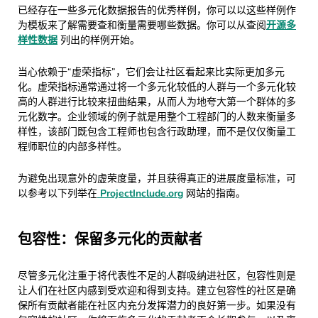
已经存在一些多元化数据报告的优秀样例，你可以以这些样例作
为模板来了解需要查和衡量需要哪些数据。你可以从查阅
开源多
样性数据
列出的样例开始。
当心依赖于“虚荣指标”，它们会让社区看起来比实际更加多元
化。虚荣指标通常通过将一个多元化较低的人群与一个多元化较
高的人群进行比较来扭曲结果，从而人为地夸大第一个群体的多
元化数字。企业领域的例子就是用整个工程部门的人数来衡量多
样性，该部门既包含工程师也包含行政助理，而不是仅仅衡量工
程师职位的内部多样性。
为避免出现意外的虚荣度量，并且获得真正的进展度量标准，可
以参考以下列举在
ProjectInclude.org
网站的指南。
包容性：保留多元化的贡献者
尽管多元化注重于将代表性不足的人群吸纳进社区，包容性则是
让人们在社区内感到受欢迎和得到支持。建立包容性的社区是确
保所有贡献者能在社区内充分发挥潜力的良好第一步。如果没有