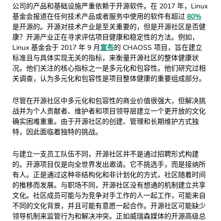
公司的产品和基础设施严重依赖于开源软件。在 2017 年，Linux
基金会报道在任何技术产品或者服务中使用的软件有超过
80%
是开源的。开源对技术产业是至关重要的，但是开源社区是否健
康？开源产业正在寻求评估项目健康和稳定性的方法。例如，
Linux 基金会于 2017 年 9 月
宣布
的 CHAOSS 项目，旨在建立
标准且与具体实现无关的指标，来衡量开源社区的整体健康状
况。他们关注的核心指标之一是多元化和包容性。他们研究过相
关调查，认为多元化和包容性是项目整体健康的重要组成部分。
尽管在开源社区中多元化和包容性的商业价值很强大，但解决挑
战并为个人贡献者、维护者和项目领导层建立一个更开放的文化
确实困难重重。由于开源社区的创建、管理和长期维护方式独
特，因此面临着独特的挑战。
与建立一支员工队伍不同，开源社区并不是通过招聘形式构建
的。开源项目仅是向全世界发出邀请。它不挑选手，而是接纳所
有人。正是通过这种非结构化和非计划化的方式，社区随着时间
的推移而发展。与职场不同，开源社区没有想通的机制建立共享
文化。社区成员可能与为竞争对手工作的人一起工作，可能来自
不同的文化背景，并且可能有意愿一起合作。开源社区可能缺少
领导机制来监管行为和解决冲突。正如威瑞森媒体的开源高级总